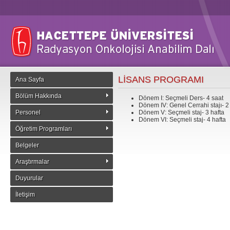
LİSANS PROGRAMI
Ana Sayfa
Bölüm Hakkında
Dönem I: Seçmeli Ders- 4 saat
Dönem IV: Genel Cerrahi stajı- 2
Personel
Dönem V: Seçmeli staj- 3 hafta
Dönem VI: Seçmeli staj- 4 hafta
Öğretim Programları
Belgeler
Araştırmalar
Duyurular
İletişim