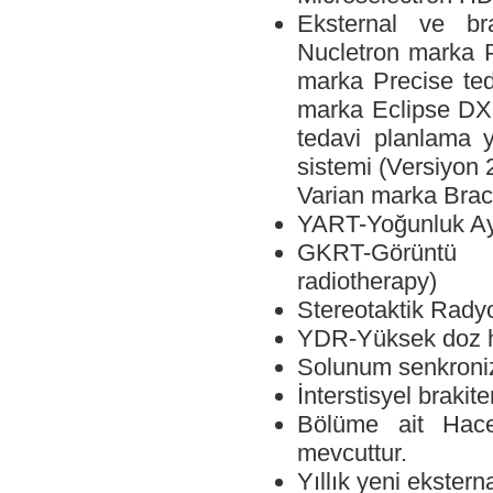
Eksternal ve bra
Nucletron marka P
marka Precise ted
marka Eclipse DX 
tedavi planlama y
sistemi (Versiyon 
Varian marka Brac
YART-Yoğunluk Aya
GKRT-Görüntü 
radiotherapy)
Stereotaktik Rady
YDR-Yüksek doz hı
Solunum senkroni
İnterstisyel brakit
Bölüme ait Hace
mevcuttur.
Yıllık yeni ekstern