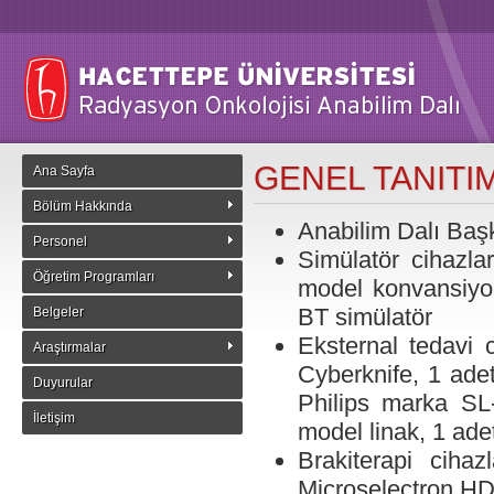
GENEL TANITI
Ana Sayfa
Bölüm Hakkında
Anabilim Dalı Başk
Personel
Simülatör cihazla
Öğretim Programları
model konvansiyo
BT simülatör
Belgeler
Eksternal tedavi 
Araştırmalar
Cyberknife, 1 ade
Duyurular
Philips marka SL
İletişim
model linak, 1 ade
Brakiterapi ciha
Microselectron H